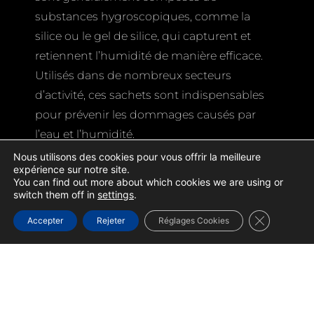
substances hygroscopiques, comme la
silice ou le gel de silice, qui capturent et
retiennent l’humidité de manière efficace.
Utilisés dans de nombreux secteurs
d’activité, ces sachets sont indispensables
pour prévenir les dommages causés par
l’eau et l’humidité.
Nous utilisons des cookies pour vous offrir la meilleure
Pourquoi utiliser les
expérience sur notre site.
You can find out more about which cookies we are using or
sachets
switch them off in
settings
.
déshydratants de BJ
Fermer la b
Accepter
Rejeter
Réglages Cookies
Services ?
1. Protection contre
l’humidité et la