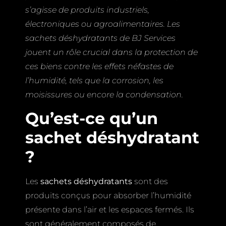
s’agisse de produits industriels,
électroniques ou agroalimentaires. Les
sachets déshydratants de BJ Services
jouent un rôle crucial dans la protection de
ces biens contre les effets néfastes de
l’humidité, tels que la corrosion, les
moisissures ou encore la condensation.
Qu’est-ce qu’un
sachet déshydratant
?
Les
sachets déshydratants
sont des
produits conçus pour absorber l’humidité
présente dans l’air et les espaces fermés. Ils
sont généralement composés de