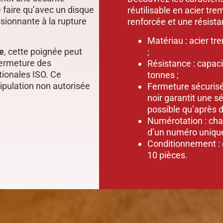
e faire qu’avec un disque
réutilisable en acier tr
sionnante à la rupture
renforcée et une résista
Matériau : acier t
e
, cette poignée peut
;
fermeture des
Résistance : capaci
ionales ISO. Ce
tonnes ;
ipulation non autorisée
Fermeture sécurisée
noir garantit une s
possible qu’après d
Numérotation : cha
d’un numéro unique
Conditionnement : d
10 pièces.