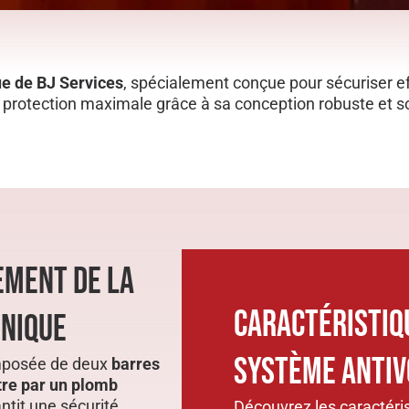
ue de BJ Services
, spécialement conçue pour sécuriser e
protection maximale grâce à sa conception robuste et so
EMENT DE LA
CARACTÉRISTIQ
UNIQUE
SYSTÈME ANTIV
omposée de deux
barres
utre par un plomb
ntit une sécurité
Découvrez les caractéri