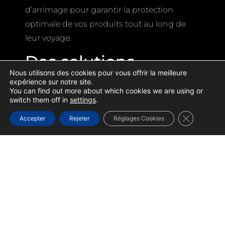
d’arrimage pour garantir la protection
optimale de vos produits tout au long de
leur voyage.
Des solutions
Nous utilisons des cookies pour vous offrir la meilleure
innovantes pour un
expérience sur notre site.
You can find out more about which cookies we are using or
calage efficace
switch them off in
settings
.
Fermer la b
Accepter
Rejeter
Réglages Cookies
Notre service BJ Equipment comprend une
variété de produits conçus pour répondre à
vos besoins spécifiques en matière de
calage et arrimage
:
Coussin de calage réutilisable :
Nos
coussins de calage réutilisables
offrent
une solution économique et